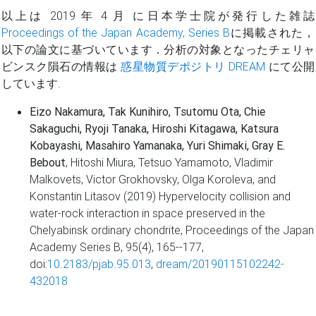
以上は 2019 年 4 月 に日本学士院が発行した雑誌
Proceedings of the Japan Academy, Series B
に掲載された，
以下の論文に基づいています．分析の対象となったチェリャ
ビンスク隕石の情報は
惑星物質デポジトリ DREAM
にて公開
しています.
Eizo Nakamura, Tak Kunihiro, Tsutomu Ota, Chie
Sakaguchi, Ryoji Tanaka, Hiroshi Kitagawa, Katsura
Kobayashi, Masahiro Yamanaka, Yuri Shimaki, Gray E.
Bebout
, Hitoshi Miura, Tetsuo Yamamoto, Vladimir
Malkovets, Victor Grokhovsky, Olga Koroleva, and
Konstantin Litasov (2019) Hypervelocity collision and
water-rock interaction in space preserved in the
Chelyabinsk ordinary chondrite, Proceedings of the Japan
Academy Series B, 95(4), 165--177,
doi:
10.2183/pjab.95.013
,
dream/20190115102242-
432018