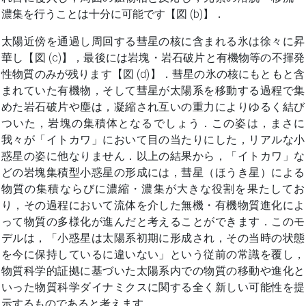
濃集を行うことは十分に可能です【図 (b)】．
太陽近傍を通過し周回する彗星の核に含まれる氷は徐々に昇
華し【図 (c)】，最後には岩塊・岩石破片と有機物等の不揮発
性物質のみが残ります【図 (d)】．彗星の氷の核にもともと含
まれていた有機物，そして彗星が太陽系を移動する過程で集
めた岩石破片や塵は，凝縮され互いの重力によりゆるく結び
ついた，岩塊の集積体となるでしょう．この姿は，まさに
我々が「イトカワ」において目の当たりにした，リアルな小
惑星の姿に他なりません．以上の結果から，「イトカワ」な
どの岩塊集積型小惑星の形成には，彗星（ほうき星）による
物質の集積ならびに濃縮・濃集が大きな役割を果たしてお
り，その過程において流体を介した無機・有機物質進化によ
って物質の多様化が進んだと考えることができます．このモ
デルは，「小惑星は太陽系初期に形成され，その当時の状態
を今に保持しているに違いない」という従前の常識を覆し，
物質科学的証拠に基づいた太陽系内での物質の移動や進化と
いった物質科学ダイナミクスに関する全く新しい可能性を提
示するものであると考えます．