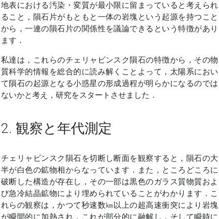
地表における汚染・変質が最小限に留まっていると考えられ
ること，隕石片がもともと一体の岩塊という起源を持つこと
から，一連の隕石片の関係性を議論できるという特徴があり
ます．
私達は，これらのチェリャビンスク隕石の特徴から，その物
質科学的情報を総合的に読み解くことよって，太陽系におい
て隕石の起源となる小惑星の形成過程が明らかになるのでは
ないかと考え，研究をスタートさせました．
2. 観察と年代測定
チェリャビンスク隕石を切断し断面を観察すると，隕石の大
半が白色の鉱物相からなっています．また，ところどころに
破断した構造が存在し，その一部は黒色のガラス質物質およ
び急冷結晶鉱物により埋められていることがわかります．こ
れらの観察は，かつて秒速数㎞以上の超高速衝突により岩塊
が瞬間的に加熱され，これが部分的に融解し，そして瞬時に