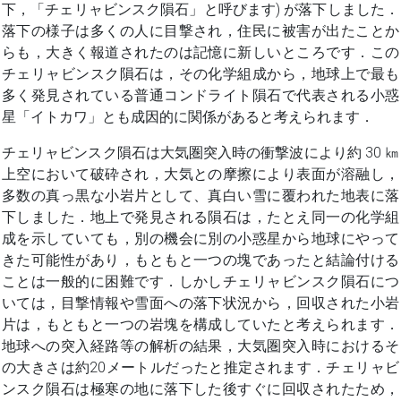
下，「チェリャビンスク隕石」と呼びます) が落下しました．
落下の様子は多くの人に目撃され，住民に被害が出たことか
らも，大きく報道されたのは記憶に新しいところです．この
チェリャビンスク隕石は，その化学組成から，地球上で最も
多く発見されている普通コンドライト隕石で代表される小惑
星「イトカワ」とも成因的に関係があると考えられます．
チェリャビンスク隕石は大気圏突入時の衝撃波により約 30 ㎞
上空において破砕され，大気との摩擦により表面が溶融し，
多数の真っ黒な小岩片として、真白い雪に覆われた地表に落
下しました．地上で発見される隕石は，たとえ同一の化学組
成を示していても，別の機会に別の小惑星から地球にやって
きた可能性があり，もともと一つの塊であったと結論付ける
ことは一般的に困難です．しかしチェリャビンスク隕石につ
いては，目撃情報や雪面への落下状況から，回収された小岩
片は，もともと一つの岩塊を構成していたと考えられます．
地球への突入経路等の解析の結果，大気圏突入時におけるそ
の大きさは約20メートルだったと推定されます．チェリャビ
ンスク隕石は極寒の地に落下した後すぐに回収されたため，