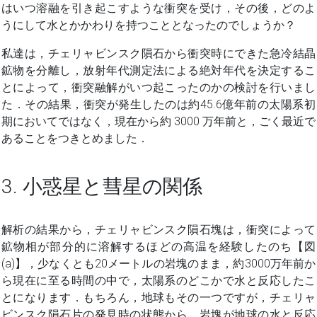
はいつ溶融を引き起こすような衝突を受け，その後，どのよ
うにして水とかかわりを持つこととなったのでしょうか？
私達は，チェリャビンスク隕石から衝突時にできた急冷結晶
鉱物を分離し，放射年代測定法による絶対年代を決定するこ
とによって，衝突融解がいつ起こったのかの検討を行いまし
た．その結果，衝突が発生したのは約45.6億年前の太陽系初
期においてではなく，現在から約 3000 万年前と，ごく最近で
あることをつきとめました．
3. 小惑星と彗星の関係
解析の結果から，チェリャビンスク隕石塊は，衝突によって
鉱物相が部分的に溶解するほどの高温を経験したのち【図
(a)】，少なくとも20メートルの岩塊のまま，約3000万年前か
ら現在に至る時間の中で，太陽系のどこかで水と反応したこ
とになります．もちろん，地球もその一つですが，チェリャ
ビンスク隕石片の発見時の状態から，岩塊が地球の水と反応