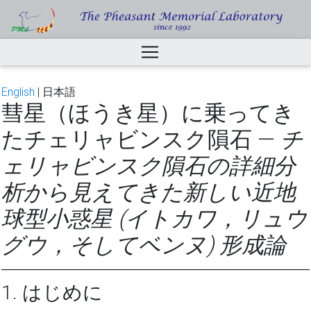
English
| 日本語
彗星（ほうき星）に乗ってき
たチェリャビンスク隕石
—
チ
ェリャビンスク隕石の詳細分
析から見えてきた新しい近地
球型小惑星 (イトカワ，リュウ
グウ，そしてベンヌ) 形成論
1. はじめに