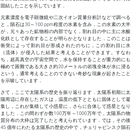
固結したことを示しています．
元素濃度を電子顕微鏡や二次イオン質量分析計などで調べる
と，隕石は30～100 ppm程度の水素を含み，この水素の大半
が，元々あった鉱物相の内部でなく，割れ目の中に主に水酸
化鉄として存在することが明らかとなりました．このことは
衝突によって割れ目が形成されたのちに，この割れ目に水
（流体）が侵入した結果と考えることができます。すなわ
ち，超高真空の宇宙空間で，水を保持することが重力的にも
極めて困難である大きさ約20メートルの岩塊全体が水に浸る
という，通常考えることのできない奇妙な現象が起きたこと
を示唆しています．
さて，ここで太陽系の歴史を振り返ります．太陽系初期に太
陽周辺に存在したガスは，温度の低下とともに固体として凝
集し，これが集積して小惑星に，さらに合体して惑星となり
ました．この間わずか数100万年～1000万年で，太陽系の物
質分布の大枠は完了したと考えられています．では，その後
45 億年にわたる太陽系の歴史の中で，チェリャビンスク隕石