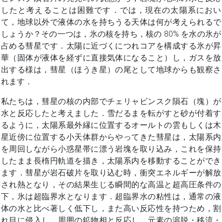
したと考えることは困難です．では，現在の太陽系におい
て，地球以外で液体の水を持ちうる天体は何が考えられるで
しょうか？その一つは，氷の核を持ち，核の 80% を水の氷が
占める彗星です．太陽に近づくにつれコアを構成する氷が昇
華（固体が液体を経ずに直接気体になること）し，ガスを放
出する様は，彗星（ほうき星）の尾として地球からも観察さ
れます．
私たちは，彗星の核の内部でチェリャビンスク隕石（塊）が
水と反応したと考えました．雪だるまを転がすと砂が付着す
るように，太陽系最外縁に位置するオールトの雲もしくは木
星近傍に位置する小天体群からやってきた彗星は，太陽系内
を周回しながら小惑星帯に漂う岩塊を取り込み，これを保持
したまま長楕円軌道を描き，太陽系内を移動することができ
ます．彗星が岩石破片を取り込む時，衝突エネルギーが解放
され熱となり，その結果生じる瞬間的な高温と超高圧条件の
下，氷は超臨界水となります．超臨界水の粘性は，通常の液
体の水と比べ著しく低下し，また高い反応性を持つため，割
れ目に侵入し，周囲の鉱物相と反応し，元素の溶脱・移流・