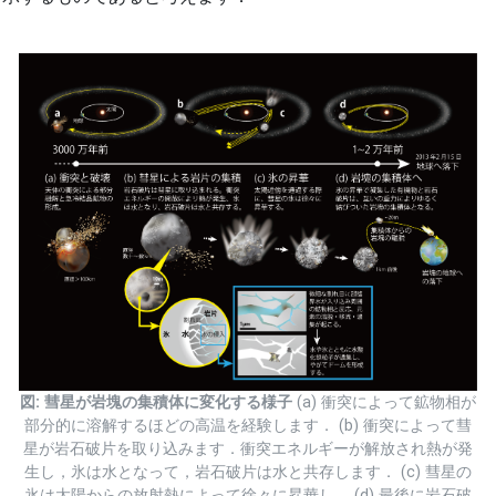
図: 彗星が岩塊の集積体に変化する様子
(a) 衝突によって鉱物相が
部分的に溶解するほどの高温を経験します． (b) 衝突によって彗
星が岩石破片を取り込みます．衝突エネルギーが解放され熱が発
生し，氷は水となって，岩石破片は水と共存します． (c) 彗星の
氷は太陽からの放射熱によって徐々に昇華し， (d) 最後に岩石破