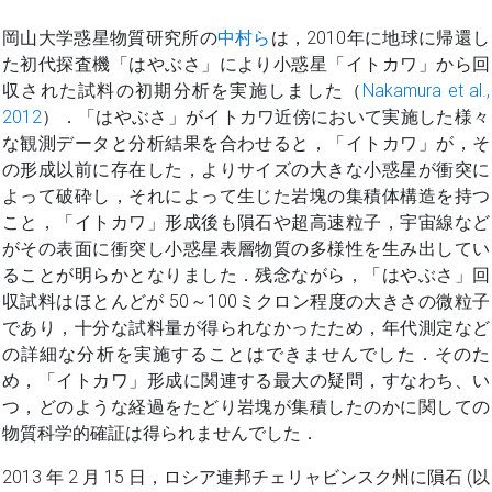
岡山大学惑星物質研究所の
中村ら
は，2010年に地球に帰還し
た初代探査機「はやぶさ」により小惑星「イトカワ」から回
収された試料の初期分析を実施しました（
Nakamura et al.,
2012
）．「はやぶさ」がイトカワ近傍において実施した様々
な観測データと分析結果を合わせると，「イトカワ」が，そ
の形成以前に存在した，よりサイズの大きな小惑星が衝突に
よって破砕し，それによって生じた岩塊の集積体構造を持つ
こと，「イトカワ」形成後も隕石や超高速粒子，宇宙線など
がその表面に衝突し小惑星表層物質の多様性を生み出してい
ることが明らかとなりました．残念ながら，「はやぶさ」回
収試料はほとんどが 50～100ミクロン程度の大きさの微粒子
であり，十分な試料量が得られなかったため，年代測定など
の詳細な分析を実施することはできませんでした．そのた
め，「イトカワ」形成に関連する最大の疑問，すなわち、い
つ，どのような経過をたどり岩塊が集積したのかに関しての
物質科学的確証は得られませんでした．
2013 年 2 月 15 日，ロシア連邦チェリャビンスク州に隕石 (以