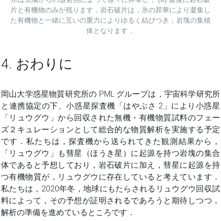
片と有機物のみが残ります．岩石破片は，氷の昇華により凝集し
た有機物と一緒に互いの重力によりゆるく結びつき，岩塊の集積
体となります．
4. おわりに
岡山大学惑星物質研究所の PML グループは，宇宙科学研究所
と連携協定の下、小惑星探査機「はやぶさ 2」により小惑星
「リュウグウ」から回収された無機・有機物質試料のフェー
ズ２キュレーションとして総合的な物質解析を実施する予定
です．私たちは，探査機から送られてきた観測結果から，
「リュウグウ」も彗星（ほうき星）に起源を持つ岩塊の集合
体であると予想しており，岩石破片に加え，彗星に起源を持
つ有機物質が，リュウグウに存在していると考えています．
私たちは，2020年冬，地球にもたらされるリュウグウ回収試
料によって，その予想が証明されるであろうと期待しつつ，
解析の準備を進めているところです．